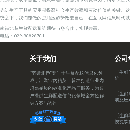
先进生产工具的应用是提高社会生产效率和劳动价值的关键。这
势之下，我们能做的是顺应趋势改变自己。在互联网信息时代就
南街北巷生鲜配送系统期待与您合作，实现共赢。
电话：029-88828781
关于我们
公司
【生鲜
“南街北巷”专注于生鲜配送信息化领
析
域，汇聚业内精英，旨在打造行业内
超高品质的标准化产品与服务，为客
【生鲜
户提供生鲜配送信息化领域全方位解
响及应
决方案与咨询。
【生鲜
便捷饮