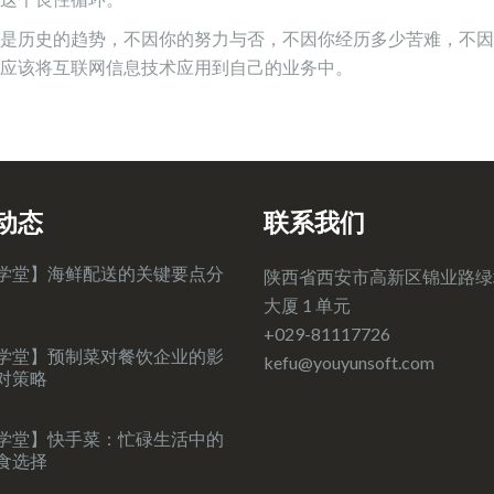
是历史的趋势，不因你的努力与否，不因你经历多少苦难，不因
应该将互联网信息技术应用到自己的业务中。
动态
联系我们
学堂】海鲜配送的关键要点分
陕西省西安市高新区锦业路绿
大厦 1 单元
+029-81117726
学堂】预制菜对餐饮企业的影
kefu@youyunsoft.com‍
对策略
学堂】快手菜：忙碌生活中的
食选择