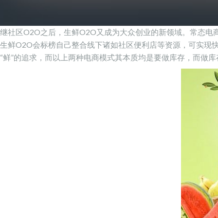
继社区O2O之后，生鲜O2O又成为大众创业的新领域。常态
生鲜O2O会标榜自己整合线下诸如社区便利店等资源，可实现
“鲜”的追求，而以上两种电商模式其本质均是要做库存，而做