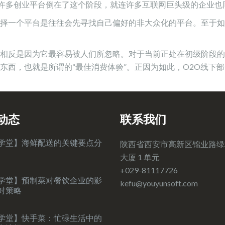
不仅许多创业平台倒在了这个阶段，就连许多互联网巨头级的企业
择一个平台是往往会先寻找自己偏好的非大众化的平台。至于如
相反是因为它最容易被人们所忽略。对于当前正处在初级阶段的
东西，也就是所谓的“最佳消费体验”。正因为如此，O2O线下
动态
联系我们
学堂】海鲜配送的关键要点分
陕西省西安市高新区锦业路绿
大厦 1 单元
+029-81117726
学堂】预制菜对餐饮企业的影
kefu@youyunsoft.com‍
对策略
学堂】快手菜：忙碌生活中的