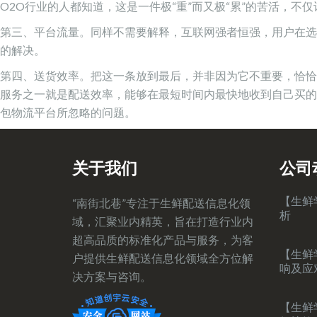
O2O行业的人都知道，这是一件极“重”而又极“累”的苦活，
第三、平台流量。同样不需要解释，互联网强者恒强，用户在选
的解决。
第四、送货效率。把这一条放到最后，并非因为它不重要，恰恰
服务之一就是配送效率，能够在最短时间内最快地收到自己买的
包物流平台所忽略的问题。
关于我们
公司
【生鲜
“南街北巷”专注于生鲜配送信息化领
析
域，汇聚业内精英，旨在打造行业内
超高品质的标准化产品与服务，为客
【生鲜
户提供生鲜配送信息化领域全方位解
响及应
决方案与咨询。
【生鲜