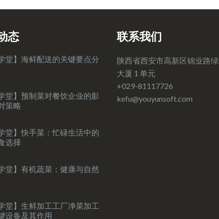
动态
联系我们
学堂】海鲜配送的关键要点分
陕西省西安市高新区锦业路绿
大厦 1 单元
+029-81117726
学堂】预制菜对餐饮企业的影
kefu@youyunsoft.com‍
对策略
学堂】快手菜：忙碌生活中的
食选择
学堂】有机蔬菜：健康与自然
学堂】生鲜加工工厂净菜加工
键设备及其作用